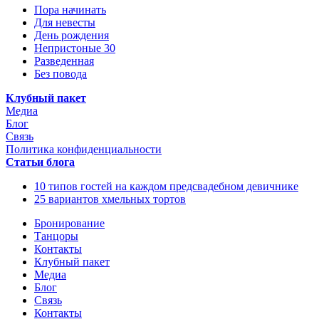
Пора начинать
Для невесты
День рождения
Непристоные 30
Разведенная
Без повода
Клубный пакет
Медиа
Блог
Связь
Политика конфиденциальности
Статьи блога
10 типов гостей на каждом предсвадебном девичнике
25 вариантов хмельных тортов
Бронирование
Танцоры
Контакты
Клубный пакет
Медиа
Блог
Связь
Контакты