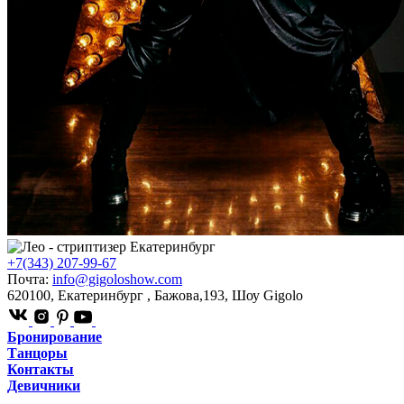
+7(343) 207-99-67
Почта:
info@gigoloshow.com
620100
,
Екатеринбург
,
Бажова,193
,
Шоу Gigolo
Бронирование
Танцоры
Контакты
Девичники