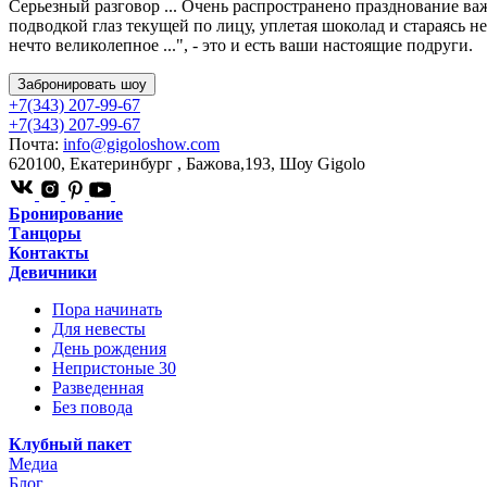
Серьезный разговор ... Очень распространено празднование важ
подводкой глаз текущей по лицу, уплетая шоколад и стараясь н
нечто великолепное ...", - это и есть ваши настоящие подруги.
Забронировать шоу
+7(343) 207-99-67
+7(343) 207-99-67
Почта:
info@gigoloshow.com
620100
,
Екатеринбург
,
Бажова,193
,
Шоу Gigolo
Бронирование
Танцоры
Контакты
Девичники
Пора начинать
Для невесты
День рождения
Непристоные 30
Разведенная
Без повода
Клубный пакет
Медиа
Блог